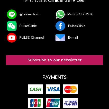
Clinical Services
P U L S E
@pulseclinic
+66-65-237-1936
PulseClinic
PulseClinic
PULSE Channel
E-mail
Subscribe to our newsletter
PAYMENTS